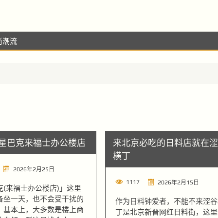
尚潮流
星巴克来福士办公楼店
来北京必吃的日料店就在涩
横丁
2026年2月25日
1117
2026年2月15日
克(来福士办公楼店)」这里
备坐一天，也不会受干扰的
作为日料钟爱者，不能不来涩谷
。基本上，大多数是楼上商
丁是北京新晋网红日料街，这里