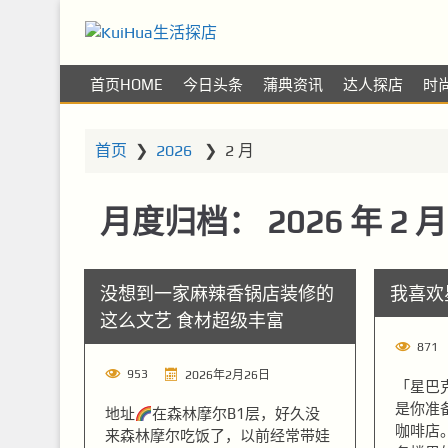
KuiHua生活探店
让你的生活更精彩
首页HOME
今日头条
蒲典资讯
达人探店
时
首页
❯
2026
❯
2 月
月度归档：
2026 年 2 月
没想到一家麻辣香锅店装修的
我喜欢
这么文艺 食材超级丰富
871
953
2026年2月26日
「星巴
是你准
地址
在森林摩尔B1层，好久没
咖啡店
来森林摩尔吃饭了，以前经常带娃