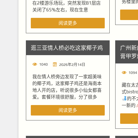
务楼里
在2楼游乐场玩，突然发现B1层店
关闭了65%左右，现在生意
阅读更多
逛三亚情人桥必吃这家椰子鸡
广州新店
膏甲罗
1040
2026年2月14日
1094
我在情人桥旁边发现了一家超美味
的椰子鸡，这家椰子鸡还是海南本
藏在太
地人开的店，听说很多小仙女都喜
式bis
爱。套餐环境很舒服，分了很多
的不
一新的
阅读更多