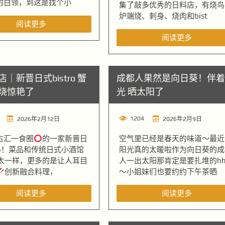
的白领，到这是找个小
集了敲多优秀的日料店，有烧鸟
炉端烧、刺身、烧肉和bist
阅读更多
阅读更多
｜新晋日式bistro 蟹
成都人果然是向日葵！伴着
烧惊艳了
光 晒太阳了
1204
2026年2月12日
2026年2月9日
古汇一食圈
的一家新晋日
空气里已经是春天的味道～最近
tro！菜品和传统日式小酒馆
阳光真的太暖啦作为向日葵的成
太一样，更多的是让人耳目
人一出太阳那肯定是要扎堆的hh
创新融合料理，
～小姐妹们也要约约下午茶晒
阅读更多
阅读更多