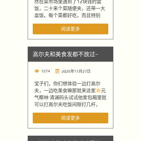
然在菜市场里遇到了12块钱的盒
饭，二十来个菜随便夹，还带一大
盒饭。每个菜都好吃，而且特别
阅读更多
高尔夫和美食发都不放过~
1274
2025年11月27日
宝子们，你们想体验一边打高尔
夫，一边吃美食嘛那就来这家
元
气椰林·清澜码头试试他家包厢里就
可以打高尔夫吃饭间隙打几杆，
阅读更多