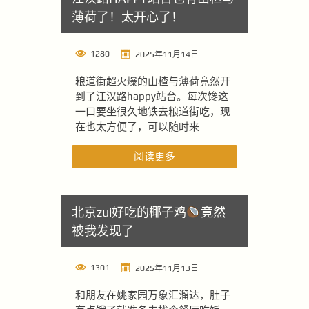
薄荷了！太开心了！
1280
2025年11月14日
粮道街超火爆的山楂与薄荷竟然开
到了江汉路happy站台。每次馋这
一口要坐很久地铁去粮道街吃，现
在也太方便了，可以随时来
阅读更多
北京zui好吃的椰子鸡
竟然
被我发现了
1301
2025年11月13日
和朋友在姚家园万象汇溜达，肚子