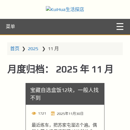
KuiHua生活探
让你的生活更精彩
菜单
店
首页
❯
2025
❯
11 月
月度归档：
2025 年 11 月
宝藏自选盒饭12块，一般人找
不到
1721
2025年11月30日
最近练车，把苏家屯溜达个遍。偶