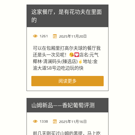
这家餐厅，是有花功夫在里面
的
1261
2025年11月20日
可以在包厢里打高尔夫球的餐厅我
还是头一次见呢！
店名:元气
椰林·清澜码头(臻选店)
地址:金
渝大道58号边吃边玩的快
阅读更多
山姆新品——香妃葡萄评测
1338
2025年11月16日
前几天刚买过山姆的黑提，马上吃