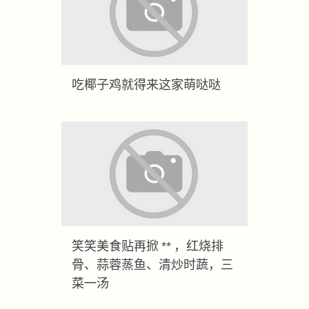
吃椰子鸡就得来这家萌哒哒
笑笑美食贴再掀 ** ，红烧排
骨、蒜蓉蒸鱼、清炒时蔬，三
菜一汤