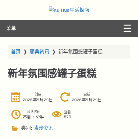
KuiHua生活探
让你的生活更精彩
菜单
店
首页
❯
蒲典资讯
❯
新年氛围感罐子蛋糕
新年氛围感罐子蛋糕
创建
更新
2026年5月29日
2026年5月29日
阅读时间
查看
670
不到 1 分钟
类别:
蒲典资讯